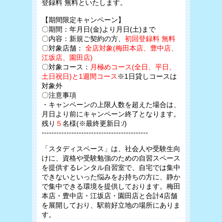
登録料 無料といたします。
【期間限定キャンペーン】
〇期間：年月日(金)より月日(土)まで
〇内容：新規ご契約の方、
初回登録料 無料
〇対象店舗：
全店対象(梅田本店、豊中店、
江坂店、園田店)
〇対象コース：
月極めコース(全日、平日、
土日祝日)と1週間コース
※1日貸しコースは
対象外
〇注意事項
・キャンペーンの上限人数を超えた場合は、
月日より前にキャンペーン終了となります。
残り
５
名様(※最終更新日:/)
-------------------------------------------
「スタディスペース」は、社会人や受験生向
けに、資格や受験勉強のための自習スペース
を提供するレンタル自習室で、自宅では集中
できないといった悩みをお持ちの方に、静か
で集中できる環境を提供しております。梅田
本店・豊中店・江坂店・園田店と合計4店舗
を展開しており、駅前好立地の場所にありま
す。