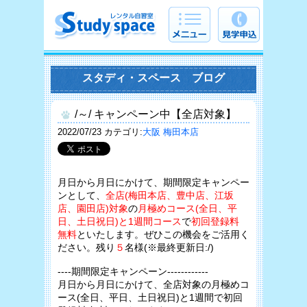
スタディ・スペース ブログ
/～/ キャンペーン中【全店対象】
2022/07/23 カテゴリ:
大阪 梅田本店
月日から月日にかけて、期間限定キャンペー
ンとして、
全店(梅田本店、豊中店、江坂
店、園田店)対象
の
月極めコース(全日、平
日、土日祝日)と1週間コース
で
初回登録料
無料
といたします。ぜひこの機会をご活用く
ださい。残り
５
名様(※最終更新日:/)
----期間限定キャンペーン------------
月日から月日にかけて、全店対象の月極めコ
ース(全日、平日、土日祝日)と1週間で初回