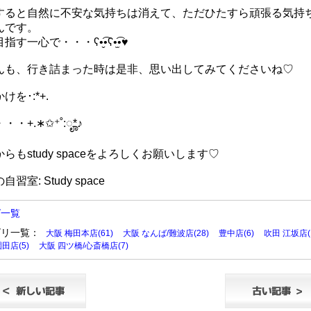
すると自然に不安な気持ちは消えて、ただひたすら頑張る気持
んです。
指す一心で・・・ʕ•̬͡•ʕ•̫͡•♥
んも、行き詰まった時は是非、思い出してみてくださいね♡
けを･:*+.
・・+.∗✩⁺˚:ೄ*♪
らもstudy spaceをよろしくお願いします♡
習室: Study space
グ一覧
ゴリ一覧：
大阪 梅田本店(61)
大阪 なんば/難波店(28)
豊中店(6)
吹田 江坂店(1
田店(5)
大阪 四ツ橋/心斎橋店(7)