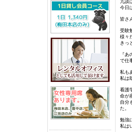
冗談
今日は
皆さ
受験
様々
きっと
『あ
で仕
私もあ
私は助
看護学
命が
自分
た。
勉強
私は