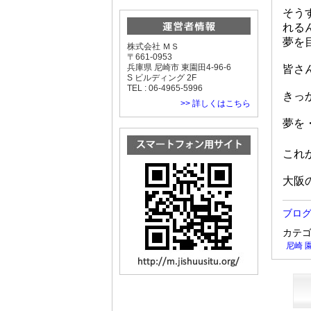
そう
れる
夢を目
株式会社 ＭＳ
〒661-0953
兵庫県 尼崎市 東園田4-96-6
皆さ
S ビルディング 2F
TEL : 06-4965-5996
きっか
>> 詳しくはこちら
夢を・
これか
大阪の自
ブロ
カテ
尼崎 園