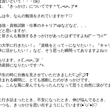
は置いといて・・・(笑)
、『きっかけ』についてです＊*( ｡•ω•｡ )*＊
んは今、なんの勉強をされていますか？♡
勉強・資格試験・仕事のキャリアupなどなど、、、
だと思いますが、
皆さんも勉強するきっかけがあったはずですよね(*˙︶˙*)☆*°
の大学に行きたい！』『資格をとって～になりたい！』『キャリ
事に活かしたい！』など、そう思った瞬間ってありますよね☆
ります。♬ξ´,,•ω•,,`Ҙ/゛
産師になりたいです･:*+.
生の時に分娩を見させていただきましたʕू•̫͡•ूʔ❣
産まれる瞬間に、とても感動したのがきっかけです。
も、こんな風に産んでもらったんだなって思うと自然に涙がで
に行き詰まったとき、不安になったとき、伸び悩んでるとき、
いつも、きっかけを思い出すようにしています(●´∪`●)♡