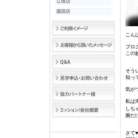
こんば
ブロ
知っ
気が
私は
しちゃ
腕だ
さて♥