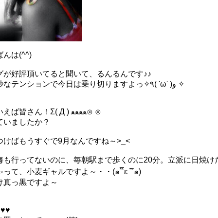
んは(^^)
グが好評頂いてると聞いて、るんるんです♪♪
この妙なテンションで今日は乗り切りますよっ✧٩( 'ω' )و ✧
そういえば皆さん！Σ( Д ) ﻌﻌﻌﻌ⊙ ⊙
ていましたか？
つけばもうすぐで9月なんですね～>_<
海も行ってないのに、毎朝駅まで歩くのに20分。立派に日焼け
って、小麦ギャルですよ～・・(๑¯ิε ¯ิ๑)
け真っ黒ですよ～
♥♥